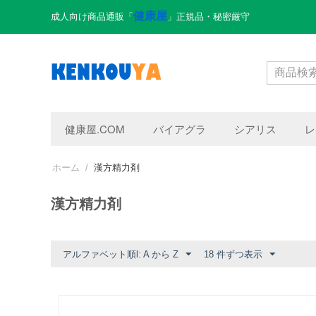
健康屋
成人向け商品通販「
」正規品・秘密厳守
健康屋.COM
バイアグラ
シアリス
レ
ホーム
/
漢方精力剤
漢方精力剤
アルファベット順l: A から Z
18 件ずつ表示