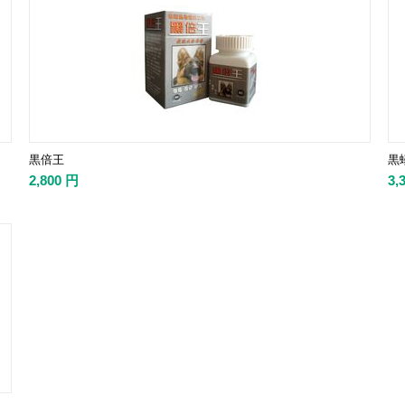
黒倍王
黒
2,800
円
3,