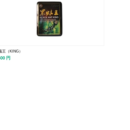
蟻王（KING）
300
円