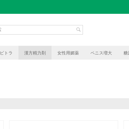
ビトラ
漢方精力剤
女性用媚薬
ペニス増大
糖