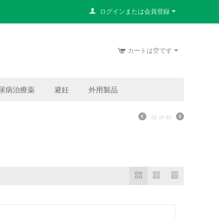
ログインまたは会員登録
カートは空です
尿病治療薬
避妊
外用製品
32
of
40