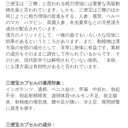
三便宝は「三鞭」と思われる精力増強には重要な高級動
物生薬と言われています。しかも、三便宝は三鞭のほか
同じように精力増強の促進をする、人参、鹿茸、ペルー
のマカ、ハマビシ、高麗人参、冬虫夏草なとの天然漢方
成分が配合されています。
漢方のメリットとして、一種の薬でもいろいろな症状に
効果があるというところがあります。また、動植物は漢
方薬の全部の成分として、非常に身体に有益です。素材
の成分をそのままに調合して作られているからです。そ
のため、現代医学では解明されていない病気、「未病」
にも漢方薬は有効性があると言われています。
三便宝カプセルの適用対象：
インポテンツ、遺精、ペニス短小、早漏、中折れ、勃起
不全、勃起射精障害、虚弱体質•ホルモン不足、前立腺
炎、射精後の倦怠感、腰や足が痛い、冷え症、夜間頻繁
に尿意を催す。
三便宝カプセルの成分：