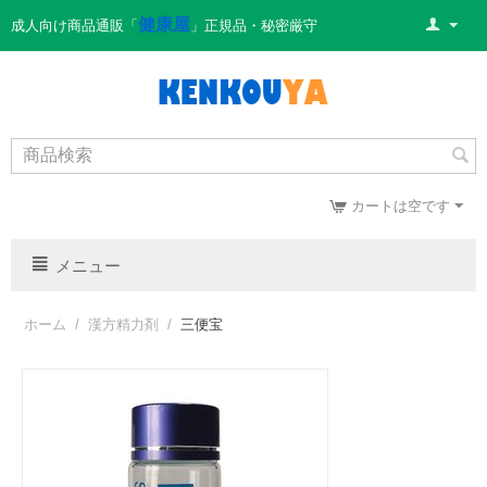
健康屋
成人向け商品通販「
」正規品・秘密厳守
カートは空です
メニュー
ホーム
/
漢方精力剤
/
三便宝