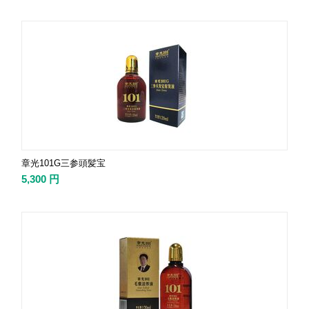
章光101G三参頭髪宝
5,300
円