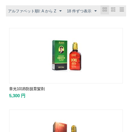
アルファベット順l: A から Z
18 件ずつ表示
章光101B防脱育髪剤
5,300
円